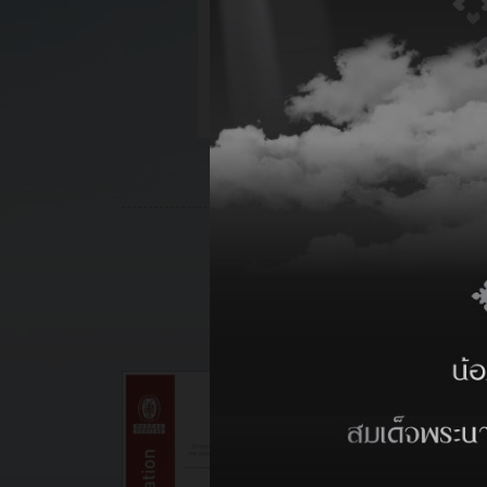
C
1
C