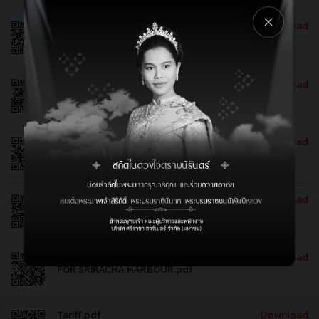
Pass requisition form for vehicle passing
Download
through the prohibited port area ( Valid
until the vessel departure )
คำร้องขอเช่าเรือบริการ.pdf
Download
แบบฟอร์มการขอเข้าเยี่ยมชมกิจการ (ท่าเรือ)
Download
BERTH - SAILING APPLICATION FOR
Download
SRIRACHA HARBOUR.pdf
LIGHTER BERTH - SAILING APPLICATION
Download
FOR SRIRACHA HARBOUR.pdf
Tariff.pdf
Download