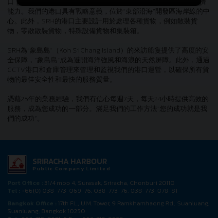
口，自1989年成立以來，旨在增強泰國作為全球化貿易之門的經濟
能力。我們的港口具有戰略意義，位於“東部沿海”開發區海岸線的中
心。此外，SRH的港口主要設計用於處理各種貨物，例如散裝貨
物，零散散裝貨物，特殊設備貨物和集裝箱。
SRH為“象島島”（Koh Si Chang Island）的來訪船隻提供了高度的安
全保障，“象島島”成為避開海洋強風和海浪的天然屏障。此外，通過
CCTV港口和倉庫管理來管理和監視我們的港口運營，以確保所有貨
物的最佳安全性和最快的服務質量。
憑藉25年的業務經驗，我們有信心每週7天，每天24小時提供高效的
服務，成為您成功的一部分。滿足我們的工作方法“您的成功就是我
們的成功”。
SRIRACHA HARBOUR
Public Company Limited
Port Office :
31/4 moo 4, Surasak, Sriracha, Chonburi 20110
Tel :
+66(0) 038-773-069-76, 038-773-76, 038-773-078-81
Bangkok Office :
17th FL., U.M. Tower, 9 Ramkhamhaeng Rd., Suanluang,
Suanluang, Bangkok 10250