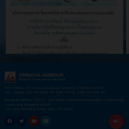
SRIRACHA HARBOUR
Public Company Limited
Port Office :
31/4 moo 4, Surasak, Sriracha, Chonburi 20110
Tel :
+66(0) 038-773-069-76, 038-773-76, 038-773-078-81
Bangkok Office :
17th FL., U.M. Tower, 9 Ramkhamhaeng Rd., Suanluang,
Suanluang, Bangkok 10250
Tel :
662-719-9631-6 Fax : 662-719-9629
📢