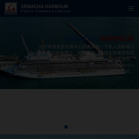
SRIRACHA HARBOUR
Public Company Limited
SRIRACHA
SRIRACHA
SRIRACHA
HARBOUR
HARBOUR
HARBOUR
位于泰国东部沿海中心的泰国第一个私人国际港口
位於泰國東部沿海地區的泰國第一個私人國際港口
是拉差港（
SRH
），泰国首个也是最大的国际私营
和最大的深海港口。 我们的港口必须支持泰国东部
深海港。
该港口主要设计用于处理各类货物，如散
和最大的深海港口
货、件杂货以及包括集装箱在内的特殊货物。它战
的所有工业区，例如Laemchabang工业区，
略性地位于泰国东部沿海发展区域海岸线的中心位
Pinthong工业区，Bowin工业区和Eastern
置，并且其西部直接受到西昌岛的庇护，这确保了
Seaboard工业区等。
该港口全年任何季节均可使用。
SRIRACHA
HARBOUR
是拉差港（
SRH
），泰国首个也是最大的国际私营深海港。
该港口主要设
计用于处理各类货物，如散货、件杂货以及包括集装箱在内的特殊货物。
它战略性地位于泰国东部沿海发展区域海岸线的中心位置，并且其西部直
接受到西昌岛的庇护，这确保了该港口全年任何季节均可使用。