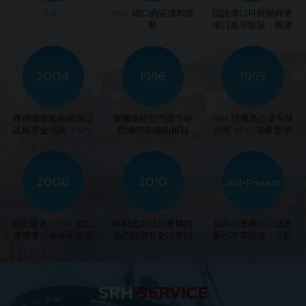
SRH
SRH 端口的完成和啟
認證港口可經營商業
動
港口處理散裝，雜貨
和集裝箱貨物
2004
1996
1995
獲得國際船舶和港口
泰國海關部門授予經
SRH 註冊為公眾有限
設施安全代碼（ISPS
營海關圍欄的權利
公司 M.V. “塔希普·卡
代碼）
普坦”
2008
2010
2011-Present
首次通過 CCTV 端口
移動式港口起重機的
最新的倉庫8-12號倉
管理進行操作和監控
熱烈歡迎有史以來的
庫已準備就緒，可以
第一項疏ging服務
投入使用。
SRH
SERVICE